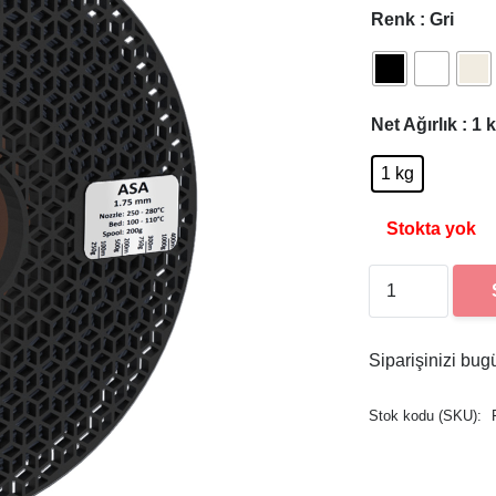
Renk
: Gri
Net Ağırlık
: 1 
1 kg
Stokta yok
Porima
ASA
Filament
14 Gün İçinde K
Siparişinizi bug
1.75m
1kg
Stok kodu (SKU):
adet