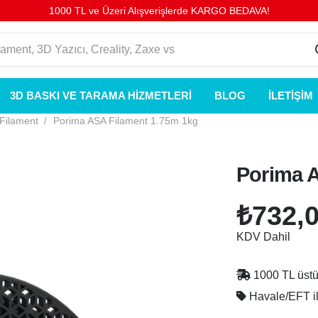
1000 TL ve Üzeri Alışverişlerde KARGO BEDAVA!
3D BASKI VE TARAMA HIZMETLERI
BLOG
İLETIŞIM
Filament
/
Porima ASA Filament 1.75m 1kg
Porima A
₺
732,
KDV Dahil
1000 TL üst
Havale/EFT 