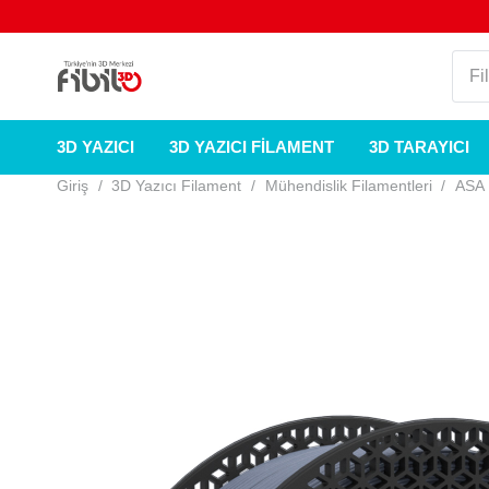
3D YAZICI
3D YAZICI FILAMENT
3D TARAYICI
Giriş
/
3D Yazıcı Filament
/
Mühendislik Filamentleri
/
ASA 