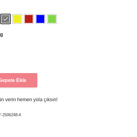
kg
Sepete Ekle
olay İade
ün verin hemen yola çıksın
!
F-2506248-4