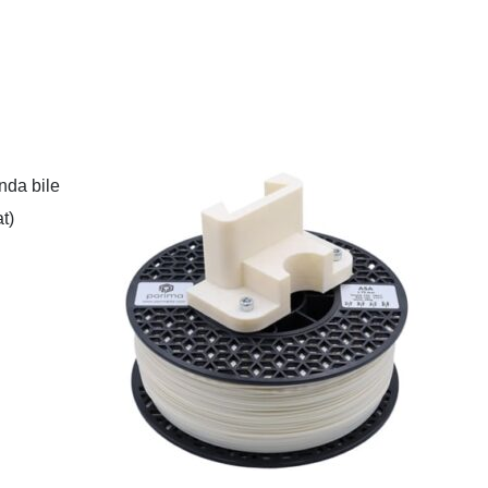
ında bile
t)