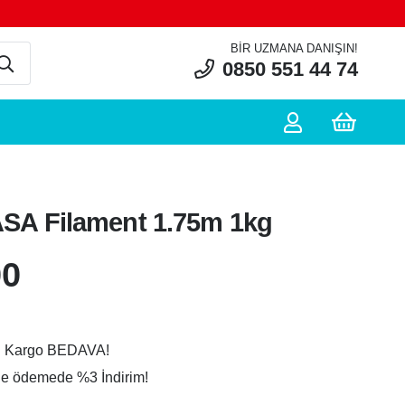
BIR UZMANA DANIŞIN!
0850 551 44 74
SA Filament 1.75m 1kg
00
ü Kargo BEDAVA!
ile ödemede
%3 İndirim!