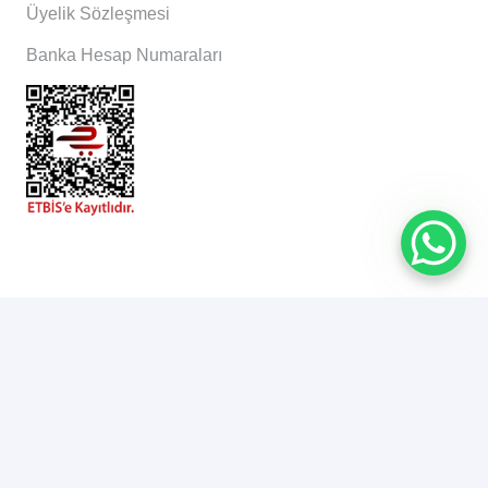
Üyelik Sözleşmesi
Banka Hesap Numaraları
İletişim
Halil Rıfat Paşa, Perpa Ticaret Merkezi B Blok Kat: 11
No: 1993 Şişli/İstanbul
0850 551 44 74
0530 254 62 53