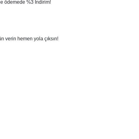
ile ödemede
%3 İndirim!
ün verin hemen yola çıksın
!