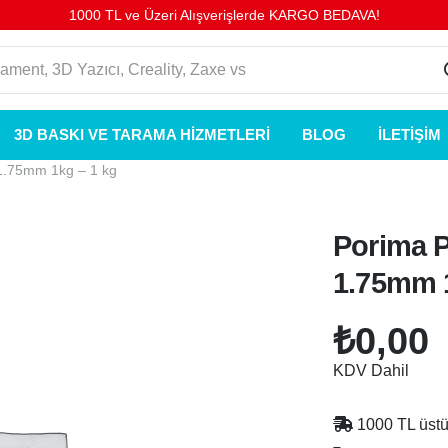
1000 TL ve Üzeri Alışverişlerde KARGO BEDAVA!
3D BASKI VE TARAMA HIZMETLERI
BLOG
İLETIŞIM
1.75mm 1kg – 1 kg
Porima 
1.75mm 1
₺
0,00
KDV Dahil
1000 TL üst