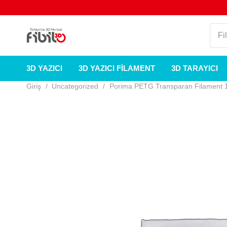
3D YAZICI
3D YAZICI FILAMENT
3D TARAYICI
Giriş
/
Uncategorized
/
Porima PETG Transparan Filament 