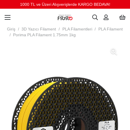
1000 TL ve Üzeri Alışverişlerde KARGO BEDAVA!
Giriş
/
3D Yazıcı Filament
/
PLA Filamentleri
/
PLA Filament
/
Porima PLA Filament 1.75mm 1kg