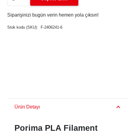
PLA
Filament
14 Gün İçinde Kolay İade
Siparişinizi bugün verin hemen yola çıksın
!
1.75mm
Stok kodu (SKU):
F-2406241-6
1kg
adet
Ürün Detayı
Porima PLA Filament