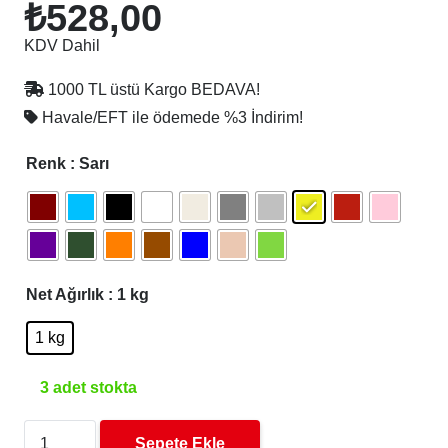
₺
528,00
KDV Dahil
1000 TL üstü Kargo BEDAVA!
Havale/EFT ile ödemede
%3 İndirim!
Renk
: Sarı
Net Ağırlık
: 1 kg
1 kg
3 adet stokta
Porima
Sepete Ekle