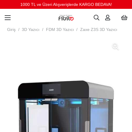
1000 TL ve Üzeri Alışverişlerde KARGO BEDAVA!
Giriş
/
3D Yazıcı
/
FDM 3D Yazıcı
/
Zaxe Z3S 3D Yazıcı