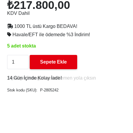
₺
217.800,00
KDV Dahil
1000 TL üstü Kargo BEDAVA!
Havale/EFT ile ödemede
%3 İndirim!
5 adet stokta
Zaxe
Sepete Ekle
Z3S
3D
14 Gün İçinde Kolay İade
!
Yazıcı
Stok kodu (SKU):
P-2805242
adet